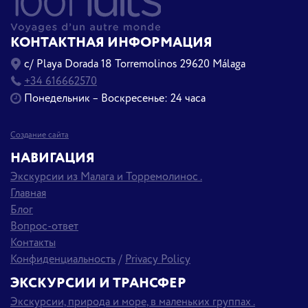
КОНТАКТНАЯ ИНФОРМАЦИЯ
c/ Playa Dorada 18 Torremolinos 29620 Málaga
+34 616662570
Понедельник – Воскресенье: 24 часа
Создание сайта
НАВИГАЦИЯ
Экскурсии из Малага и Торремолинос .
Главная
Блог
Вопрос-ответ
Контакты
Конфиденциальность
/
Privacy Policy
ЭКСКУРСИИ И ТРАНСФЕР
Экскурсии, природа и море, в маленьких группах .