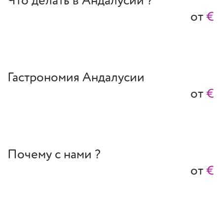
Что делать в Андалусии ?
от
€
Гастрономия Андалусии
от
€
Почему с нами ?
от
€