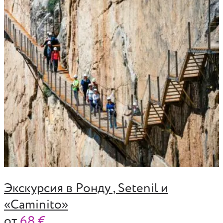
Экскурсия в Ронду , Setenil и
«Caminito»
от
68 €