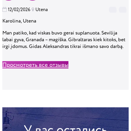
12/02/2026
Utena
Karolina, Utena
J
Man patiko, kad viskas buvo gerai suplanuota. Sevilija
K
labai gyva, Granada – magiška. Gibraltaras kiek kitoks, bet
K
irgi įdomus. Gidas Aleksandras tikrai išmano savo darbą.
A
Просмотреть все отзывы
У вас остались