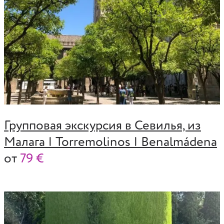
Групповая экскурсия в Севилья, из
Малага | Torremolinos | Benalmádena
от
79 €