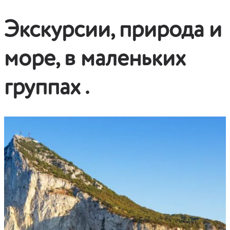
Previous
Next
Экскурсии, природа и
море, в маленьких
группах .