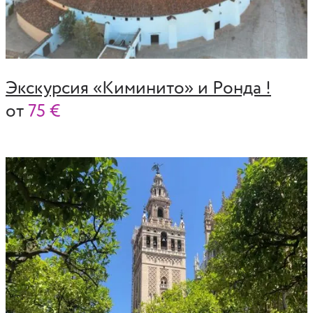
Экскурсия «Киминито» и Ронда !
от
75 €