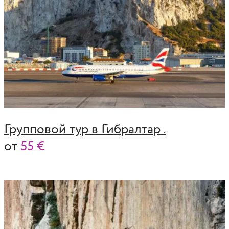
Групповой тур в Гибралтар .
от
55 €