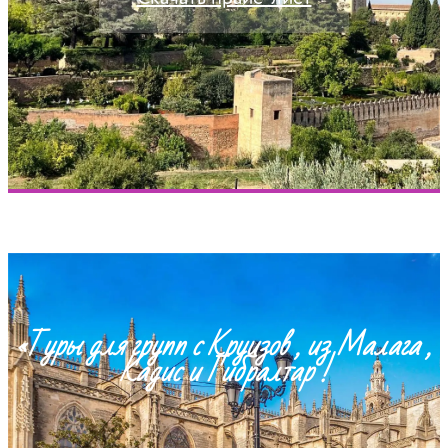
«Туры для групп с Круизов , из Малага ,
Кадис и Гибралтар !