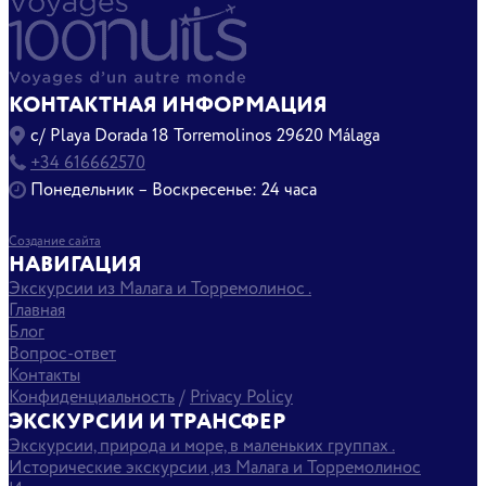
КОНТАКТНАЯ ИНФОРМАЦИЯ
c/ Playa Dorada 18 Torremolinos 29620 Málaga
+34 616662570
Понедельник – Воскресенье: 24 часа
Создание сайта
НАВИГАЦИЯ
Экскурсии из Малага и Торремолинос .
Главная
Блог
Вопрос-ответ
Контакты
Конфиденциальность
/
Privacy Policy
ЭКСКУРСИИ И ТРАНСФЕР
Экскурсии, природа и море, в маленьких группах .
Исторические экскурсии ,из Малага и Торремолинос